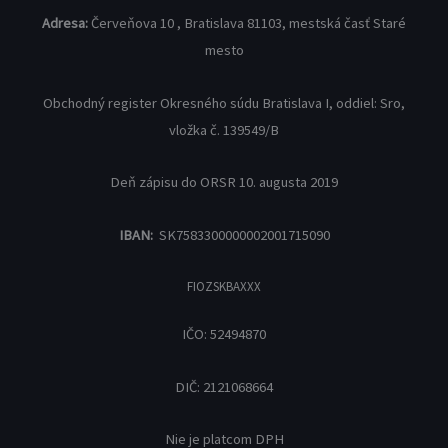
Adresa:
Červeňova 10 , Bratislava 81103, mestská časť Staré
mesto
Obchodný register Okresného súdu Bratislava I, oddiel: Sro,
vložka č. 139549/B
Deň zápisu do ORSR 10. augusta 2019
IBAN:
SK7583300000002001715090
FIOZSKBAXXX
IČO: 52494870
DIČ: 2121068664
Nie je platcom DPH