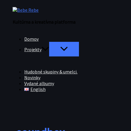
Preskočiť
na
obsah
Kultúrna a kreatívna platforma
Domov
Projekty
Hudobné skupiny & umelci.
Novinky
Vydané albumy
English