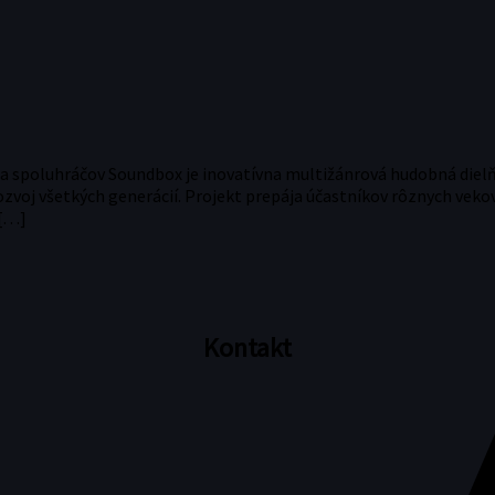
 spoluhráčov Soundbox je inovatívna multižánrová hudobná dielňa
zvoj všetkých generácií. Projekt prepája účastníkov rôznych vekov
 […]
Kontakt