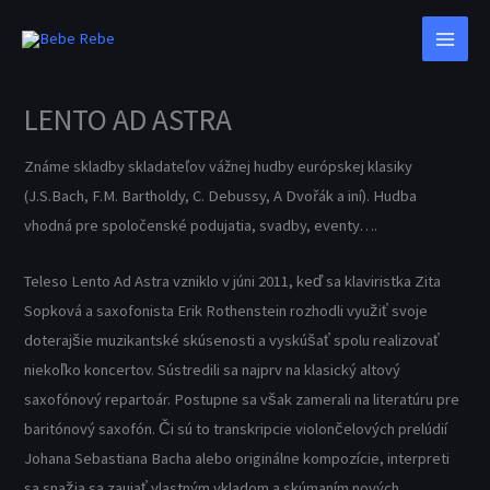
Preskočiť
na
obsah
LENTO AD ASTRA
Známe skladby skladateľov vážnej hudby európskej klasiky
(J.S.Bach, F.M. Bartholdy, C. Debussy, A Dvořák a iní). Hudba
vhodná pre spoločenské podujatia, svadby, eventy….
Teleso Lento Ad Astra vzniklo v júni 2011, keď sa klaviristka Zita
Sopková a saxofonista Erik Rothenstein rozhodli využiť svoje
doterajšie muzikantské skúsenosti a vyskúšať spolu realizovať
niekoľko koncertov. Sústredili sa najprv na klasický altový
saxofónový repartoár. Postupne sa však zamerali na literatúru pre
baritónový saxofón. Či sú to transkripcie violončelových prelúdií
Johana Sebastiana Bacha alebo originálne kompozície, interpreti
sa snažia sa zaujať vlastným vkladom a skúmaním nových